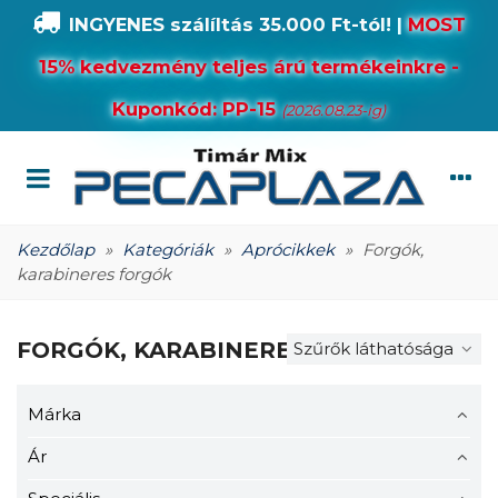
INGYENES szálíltás 35.000 Ft-tól!
|
MOST
15% kedvezmény teljes árú termékeinkre -
Kuponkód: PP-15
(2026.08.23-ig)
Kezdőlap
»
Kategóriák
»
Aprócikkek
»
Forgók,
karabineres forgók
FORGÓK, KARABINERES FORGÓK
Szűrők láthatósága
Márka
Ár