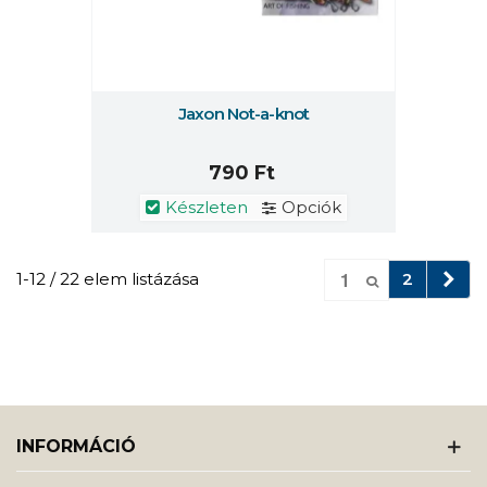
Jaxon Not-a-knot
790 Ft
Készleten
Opciók
Köv
1-12 / 22 elem listázása
2
INFORMÁCIÓ