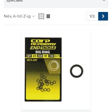
Speciális
Köv
Név, A-tól Z-ig
1/2