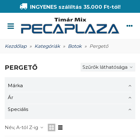
INGYENES szálíltás 35.000 Ft-tól!
Kezdőlap
»
Kategóriák
»
Botok
»
Pergető
PERGETŐ
Szűrők láthatósága
Márka
Ár
Speciális
Név, A-tól Z-ig