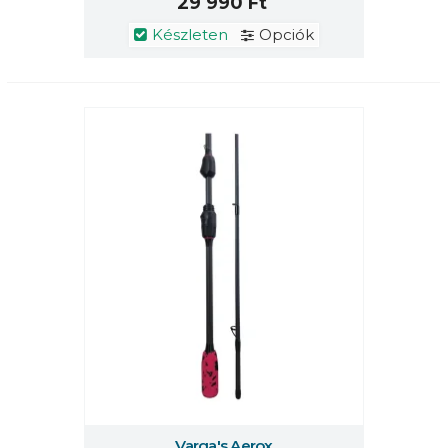
29 990 Ft
Készleten
Opciók
Varga's Aerox