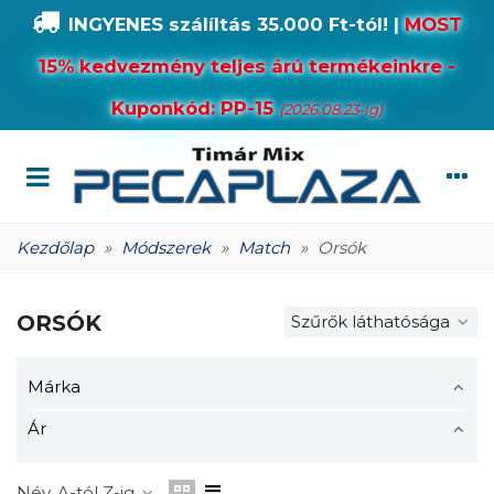
INGYENES szálíltás 35.000 Ft-tól!
|
MOST
15% kedvezmény teljes árú termékeinkre -
Kuponkód: PP-15
(2026.08.23-ig)
Kezdőlap
»
Módszerek
»
Match
»
Orsók
ORSÓK
Szűrők láthatósága
Márka
Ár
Név, A-tól Z-ig