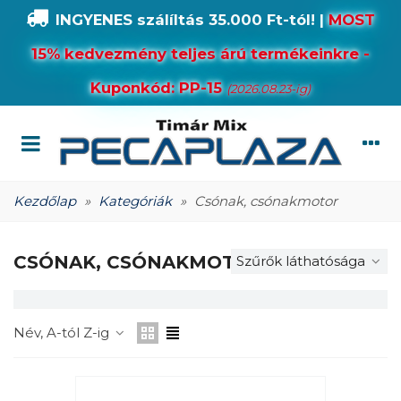
INGYENES szálíltás 35.000 Ft-tól!
|
MOST
15% kedvezmény teljes árú termékeinkre -
Kuponkód: PP-15
(2026.08.23-ig)
Kezdőlap
»
Kategóriák
»
Csónak, csónakmotor
CSÓNAK, CSÓNAKMOTOR
Szűrők láthatósága
Név, A-tól Z-ig