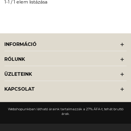
1-1 / 1 elem listázása
INFORMÁCIÓ
RÓLUNK
ÜZLETEINK
KAPCSOLAT
Webshopunkban látható áraink tartalmazzák a 27% ÁFA-t, tehát bruttó
árak.