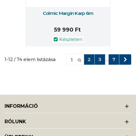
Colmic Margin Karp 6m
59 990 Ft
Készleten
Köv
1-12 / 74 elem listázása
2
3
…
7
INFORMÁCIÓ
RÓLUNK