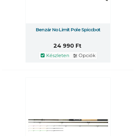
Benzár No Limit Pole Spiccbot
24 990 Ft
Készleten
Opciók