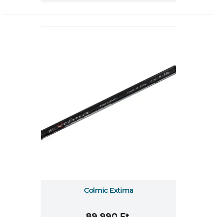
Colmic Extima
89 990 Ft