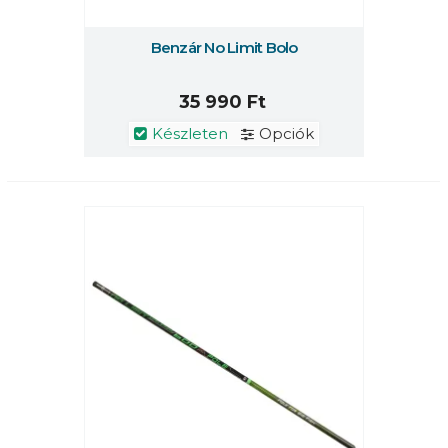
Benzár No Limit Bolo
35 990 Ft
Készleten
Opciók