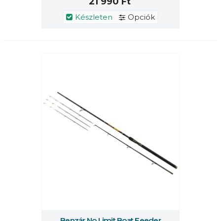
21 990 Ft
Készleten
Opciók
Benzár No Limit Boat Feeder