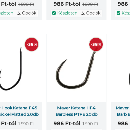
20db
20db
Ft-tól
986 Ft-tól
986 
1 590 Ft
1 590 Ft
zleten
Opciók
Készleten
Opciók
Kés
-38%
-38%
 Hook Katana 1145
Maver Katana H114
Maver 
t erről
Többet erről
Többet
Nickel Flatted 20db
Barbless PTFE 20db
Barb B
Ft-tól
986 Ft-tól
986 
1 590 Ft
1 590 Ft