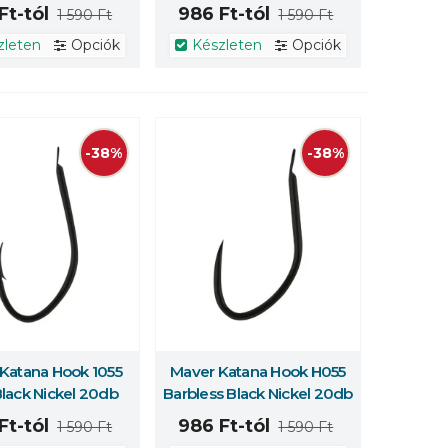
Ft-tól
986 Ft-tól
1 590 Ft
1 590 Ft
zleten
Opciók
Készleten
Opciók
-38%
-38%
Katana Hook 1055
Maver Katana Hook H055
 erről
Többet erről
lack Nickel 20db
Barbless Black Nickel 20db
Ft-tól
986 Ft-tól
1 590 Ft
1 590 Ft