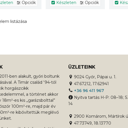
zleten
Opciók
Készleten
Opciók
Kés
 elem listázása
K
ÜZLETEINK
011-ben alakult, győri boltunk
9024 Győr, Pápai u. 1.
sával. A Timár család '94-től
47.67212, 17.62941
zik horgászcikk
+36 96 411 967
kedelemmel, a történet akkor
Nyitva tartás H-P: 08–18; S
18m²-es kis „garázsbolttal”
14
Előszőr 100m²-re, majd pár év
50m²-re kibővítettük meglévő
2900 Komárom, Mártírok út
ünket.
47.73749, 18.13770