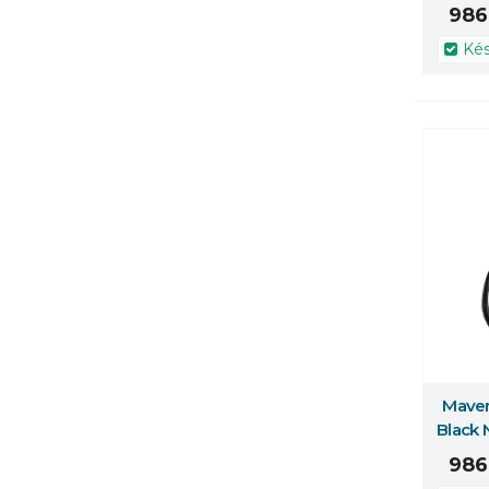
986 
Kés
Maver
Többe
Black 
986 