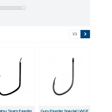
Következő
1/2
tsu Team Feeder
Guru Feeder Special LWGF
 erről
Többet erről