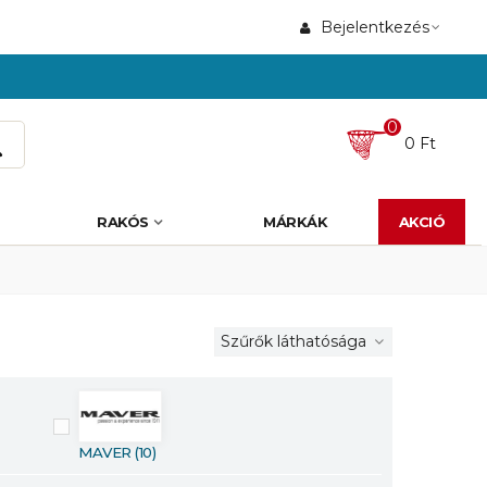
Bejelentkezés
0
0 Ft
RAKÓS
MÁRKÁK
AKCIÓ
Szűrők láthatósága
MAVER
(10)