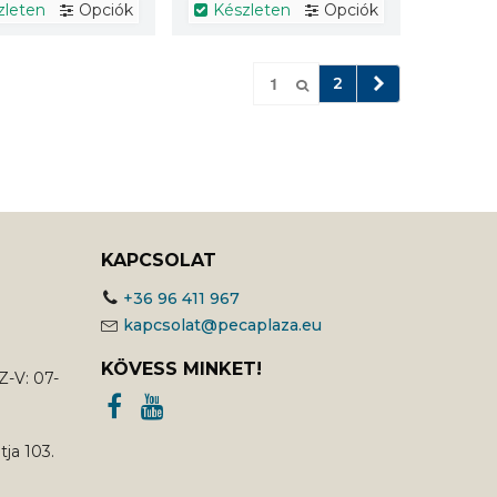
zleten
Opciók
Készleten
Opciók
Következő
2
KAPCSOLAT
+36 96 411 967
kapcsolat@pecaplaza.eu
KÖVESS MINKET!
Z-V: 07-
ja 103.