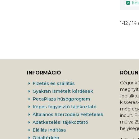
Kés
1-12 / 14
INFORMÁCIÓ
RÓLUN
Cégünk 2
Fizetés és szállítás
megnyitá
Gyakran ismételt kérdések
foglalko
PecaPlaza hűségprogram
kiskeres
Képes fogyasztó tájékoztató
még egy 
Általános Szerződési Feltételek
indult. 
múlva 2
Adatkezelési tájékoztató
helyiség
Elállás indítása
Oldaltérkép