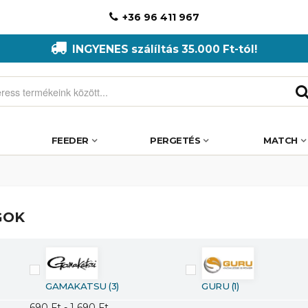
+36 96 411 967
INGYENES szálíltás 35.000 Ft-tól!
FEEDER
PERGETÉS
MATCH
GOK
GAMAKATSU
(3)
GURU
(1)
690 Ft - 1 690 Ft