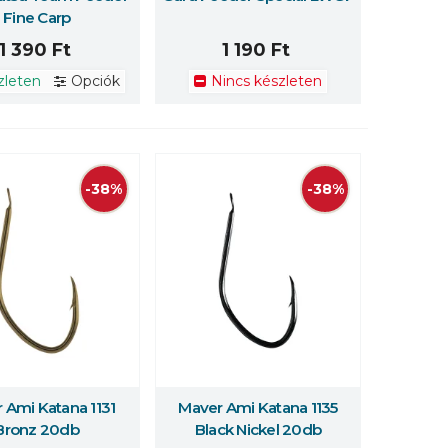
Fine Carp
1 390 Ft
1 190 Ft
zleten
Opciók
Nincs készleten
-38%
-38%
 Ami Katana 1131
Maver Ami Katana 1135
 erről
Többet erről
Bronz 20db
Black Nickel 20db