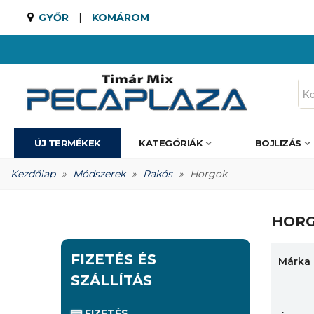
GYŐR
|
KOMÁROM
ÚJ TERMÉKEK
KATEGÓRIÁK
BOJLIZÁS
Kezdőlap
»
Módszerek
»
Rakós
»
Horgok
HOR
FIZETÉS ÉS
Márka
SZÁLLÍTÁS
FIZETÉS