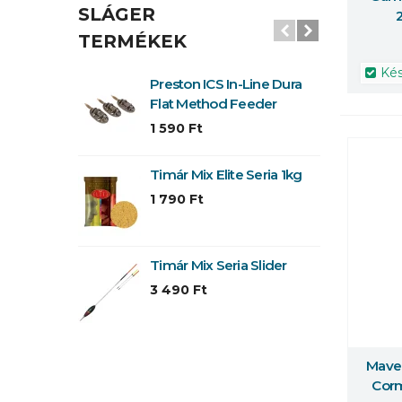
SLÁGER
TERMÉKEK
Kés
Preston ICS In-Line Dura
M
Flat Method Feeder
B
1 590 Ft
9
Timár Mix Elite Seria 1kg
B
1 790 Ft
2
Timár Mix Seria Slider
P
a
3 490 Ft
2
Maver
Többe
Corm