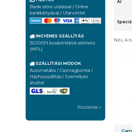
Ár
Banki előre utalással / Online
bankkártyíával / Utánvéttel
Speciá
INGYENES SZÁLLÍTÁS
Név, A-t
35.000Ft kosárértéktől elérhető
(MPL)
SZÁLLÍTÁSI MÓDOK
Automatába / Csomagpontra /
Házhozszállítás / Személyes
átvétel
Részletek »
Gama
Többe